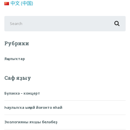
中文 (中国)
Search
for:
Рубрики
Яңылыҡтар
Саф яҙыу
Бүләккә – концерт
Һаулыҡҡа ыңғай йоғонто яһай
Экологияны яҡшы беләбеҙ