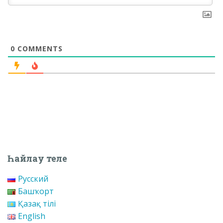
0
COMMENTS
Һайлау теле
Русский
Башҡорт
Қазақ тілі
English