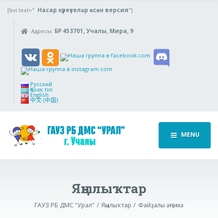
[bvi text="
Насар күреүселәр өсөн версия
"]
Адресы:
БР 453701, Учалы, Мира, 9
Русский
Қазақ тілі
English
中文 (中国)
MENU
Яңылыҡтар
ГАУЗ РБ ДМС "Урал"
Яңылыҡтар
Файҙалы әңгәмә