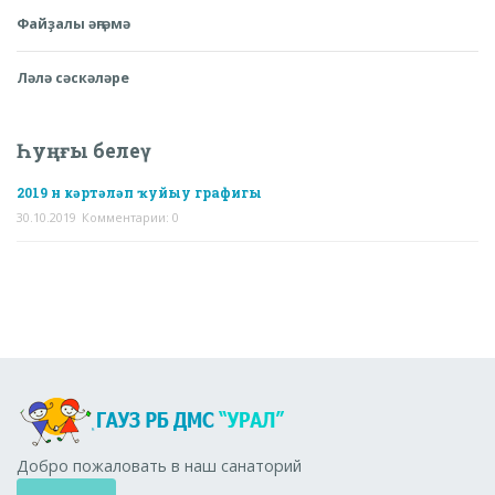
Файҙалы әңгәмә
Ләлә сәскәләре
Һуңғы белеү
2019 н кәртәләп ҡуйыу графигы
30.10.2019
Комментарии: 0
Добро пожаловать в наш санаторий