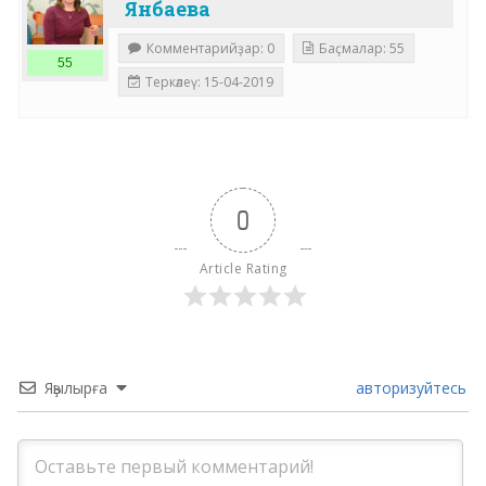
Янбаева
Комментарийҙар: 0
Баҫмалар: 55
55
Теркәлеү: 15-04-2019
0
Article Rating
Яҙылырға
авторизуйтесь