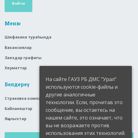
Войти
Меню
Шифахана тураһында
Вакансиялар
Заездар графигы
Хеҙмәттәр
На сайте ГАУЗ РБ ДМС "Урал"
Белдереү
используются cookie-файлы и
другие аналогичные
Страховка компаниялары
технологии. Если, прочитав это
Бәйләнештәр
сообщение, вы остаетесь на
нашем сайте, это означает, что
Яңылыҡтар
вы не возражаете против
использования этих технологий.