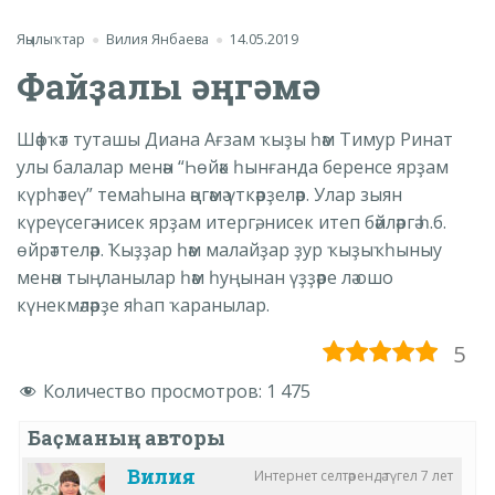
Яңылыҡтар
Вилия Янбаева
14.05.2019
Файҙалы әңгәмә
Шәфҡәт туташы Диана Ағзам ҡыҙы һәм Тимур Ринат
улы балалар менән “Һөйәк һынғанда беренсе ярҙам
күрһәтеү” темаһына әңгәмә үткәрҙеләр. Улар зыян
күреүсегә нисек ярҙам итергә, нисек итеп бәйләргә һ.б.
өйрәттеләр. Ҡыҙҙар һәм малайҙар ҙур ҡыҙыҡһыныу
менән тыңланылар һәм һуңынан үҙҙәре лә ошо
күнекмәләрҙе яһап ҡаранылар.
5
Количество просмотров:
1 475
Баҫманың авторы
Вилия
Интернет селтәрендә түгел 7 лет