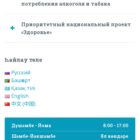
потребления алкоголя и табака
Приоритетный национальный проект
«Здоровье»
Һайлау теле
Русский
Башҡорт
Қазақ тілі
English
中文 (中国)
Дүшәмбе - Йома
8:00 - 17:00
Шәмбе-Йәкшәмбе
Ял көндәре