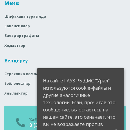
Меню
Шифахана тураһында
Вакансиялар
Заездар графигы
Хеҙмәттәр
Белдереү
Страховка компаниялары
На сайте ГАУЗ РБ ДМС "Урал"
Бәйләнештәр
используются cookie-файлы и
Яңылыҡтар
другие аналогичные
технологии. Если, прочитав это
сообщение, вы остаетесь на
нашем сайте, это означает, что
Ҡабул итеү бүлмәһе
вы не возражаете против
8 (34791) 6-05-99