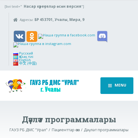
[bvi text="
Насар күреүселәр өсөн версия
"]
Адресы:
БР 453701, Учалы, Мира, 9
Русский
Қазақ тілі
English
中文 (中国)
MENU
Дәүләт программалары
ГАУЗ РБ ДМС "Урал"
Пациенттар өсөн
Дәүләт программалары