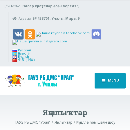
[bvi text="
Насар күреүселәр өсөн версия
"]
Адресы:
БР 453701, Учалы, Мира, 9
Русский
Қазақ тілі
English
中文 (中国)
MENU
Яңылыҡтар
ГАУЗ РБ ДМС "Урал"
Яңылыҡтар
Күңелле һәм шаян шоу