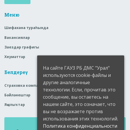
Меню
Шифахана тураһында
Вакансиялар
Заездар графигы
Хеҙмәттәр
На сайте ГАУЗ РБ ДМС "Урал"
Белдереү
используются cookie-файлы и
другие аналогичные
Страховка компаниялары
технологии. Если, прочитав это
Бәйләнештәр
сообщение, вы остаетесь на
нашем сайте, это означает, что
Яңылыҡтар
вы не возражаете против
использования этих технологий.
Политика конфиденциальности