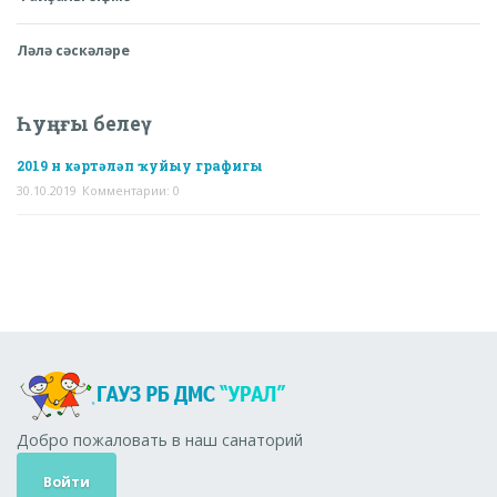
Ләлә сәскәләре
Һуңғы белеү
2019 н кәртәләп ҡуйыу графигы
30.10.2019
Комментарии: 0
Добро пожаловать в наш санаторий
Войти