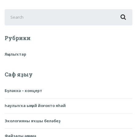
Search
for:
Рубрики
Яңылыҡтар
Саф яҙыу
Бүләккә – концерт
Һаулыҡҡа ыңғай йоғонто яһай
Экологияны яҡшы беләбеҙ
Файҙалы әңгәмә