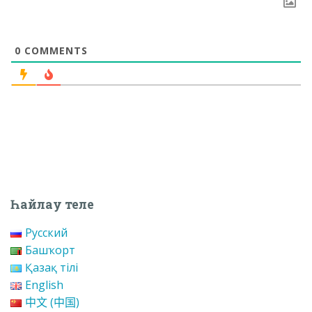
0
COMMENTS
Һайлау теле
Русский
Башҡорт
Қазақ тілі
English
中文 (中国)