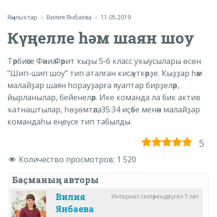
Яңылыҡтар
Вилия Янбаева
11.05.2019
Күңелле һәм шаян шоу
Тәрбиәсе Фәниә Фәрит ҡыҙы 5-6 класс уҡыусылары өсөн
“Шип-шип шоу” тип аталған кисә үткәрҙе. Ҡыҙҙар һәм
малайҙар шаян һорауҙарға яуаптар бирҙеләр,
йырланылар, бейенеләр. Ике команда ла бик актив
ҡатнаштылар, һөҙөмтәлә, 35:34 иҫәбе менән малайҙар
командаһы еңеүсе тип табылды.
5
Количество просмотров:
1 520
Баҫманың авторы
Вилия
Интернет селтәрендә түгел 7 лет
Янбаева