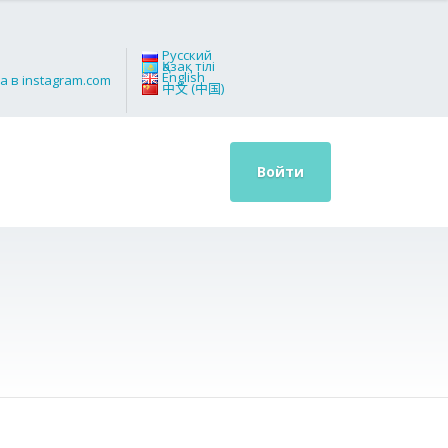
Русский
Қазақ тілі
English
中文 (中国)
Войти