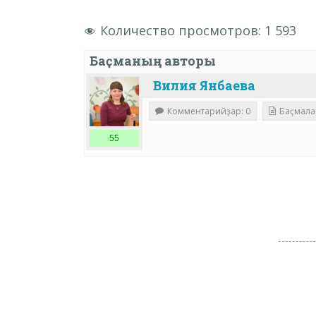
Количество просмотров:
1 593
Баҫманың авторы
Вилия Янбаева
Комментарийҙар: 0
Баҫмала
55