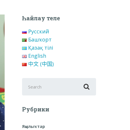
Һайлау теле
Русский
Башҡорт
Қазақ тілі
English
中文 (中国)
Search
for:
Рубрики
Яңылыҡтар