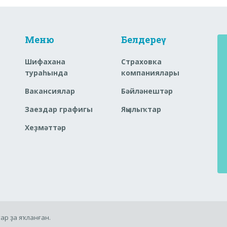
Меню
Белдереү
Шифахана
Страховка
тураһында
компаниялары
Вакансиялар
Бәйләнештәр
Заездар графигы
Яңылыҡтар
Хеҙмәттәр
ар ҙа яҡланған.