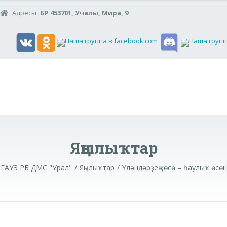
Адресы:
БР 453701, Учалы, Мира, 9
Яңылыҡтар
ГАУЗ РБ ДМС "Урал"
Яңылыҡтар
Үләндәрҙең көсө – һаулыҡ өсөн