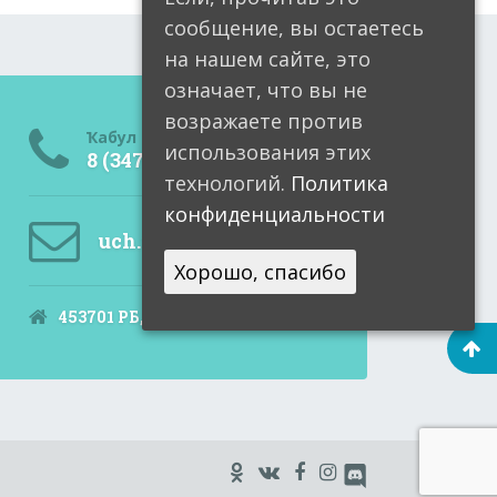
сообщение, вы остаетесь
на нашем сайте, это
означает, что вы не
возражаете против
Ҡабул итеү бүлмәһе
использования этих
8 (34791) 6-05-99
технологий.
Политика
конфиденциальности
uch.ural@doctorrb.ru
Хорошо, спасибо
453701 РБ, Учалы, Мира, 9