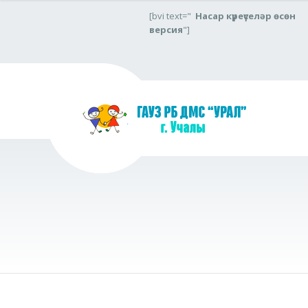
[bvi text="
Насар күреүселәр өсөн
версия
"]