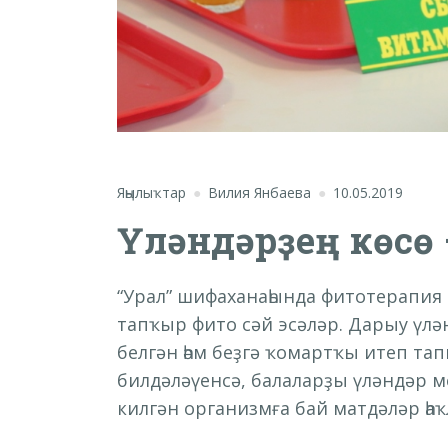
Яңылыҡтар
Вилия Янбаева
10.05.2019
Үләндәрҙең көсө
“Урал” шифаханаһында фитотерапия 
тапҡыр фито сәй эсәләр. Дарыу үл
белгән һәм беҙгә ҡомартҡы итеп т
билдәләүенсә, балаларҙы үләндәр ме
килгән организмға бай матдәләр һаҡ