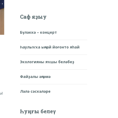
Саф яҙыу
Бүләккә – концерт
Һаулыҡҡа ыңғай йоғонто яһай
Экологияны яҡшы беләбеҙ
Файҙалы әңгәмә
Ләлә сәскәләре
ҙы
Һуңғы белеү