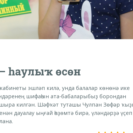
 – һаулыҡ өсөн
кабинеты эшләп килә, унда балалар көнөнә ике
әндәренең шифаһын ата-бабаларыбыҙ борондан
апшыра килгән. Шәфҡәт туташы Чулпан Зөфәр ҡы
нән дауалау ыңғай һөҙөмтә бирә, үләндәрҙә үҫеп
лана.