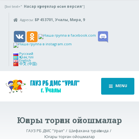
[bvi text="
Насар күреүселәр өсөн версия
"]
Адресы:
БР 453701, Учалы, Мира, 9
Русский
Қазақ тілі
English
中文 (中国)
MENU
Юғары торған ойошмалар
ГАУЗ РБ ДМС "Урал"
Шифахана тураһында
Юғары торған ойошмалар