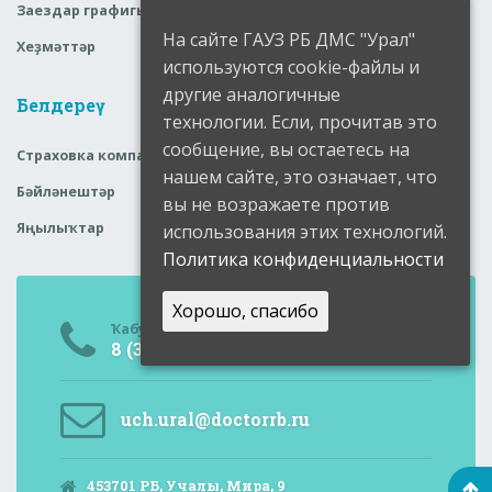
Заездар графигы
На сайте ГАУЗ РБ ДМС "Урал"
Хеҙмәттәр
используются cookie-файлы и
другие аналогичные
Белдереү
технологии. Если, прочитав это
сообщение, вы остаетесь на
Страховка компаниялары
нашем сайте, это означает, что
Бәйләнештәр
вы не возражаете против
Яңылыҡтар
использования этих технологий.
Политика конфиденциальности
Хорошо, спасибо
Ҡабул итеү бүлмәһе
8 (34791) 6-05-99
uch.ural@doctorrb.ru
453701 РБ, Учалы, Мира, 9