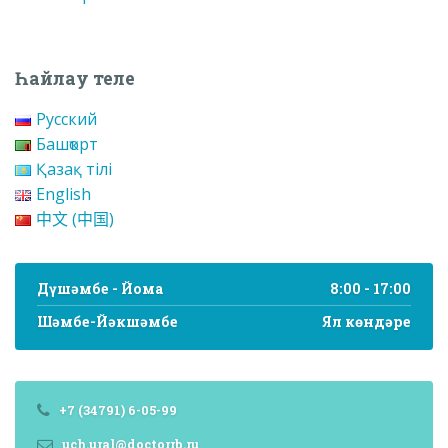
Һайлау теле
Русский
Башҡорт
Қазақ тілі
English
中文 (中国)
Дүшәмбе - Йома
8:00 - 17:00
Шәмбе-Йәкшәмбе
Ял көндәре
+7 (34791) 6-05-99
uch.ural@doctorrb.ru