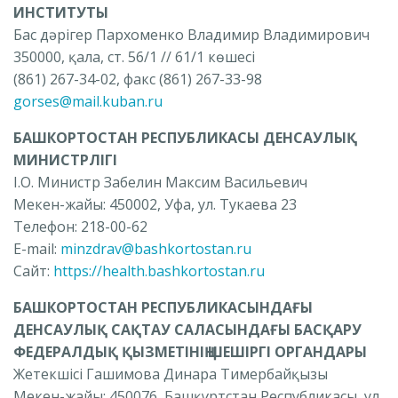
ИНСТИТУТЫ
Бас дәрігер Пархоменко Владимир Владимирович
350000, қала, ст.
56/1 // 61/1 көшесі
(861) 267-34-02, факс (861) 267-33-98
gorses@mail.kuban.ru
БАШКОРТОСТАН РЕСПУБЛИКАСЫ ДЕНСАУЛЫҚ
МИНИСТРЛІГІ
I.O.
Министр Забелин Максим Васильевич
Мекен-жайы: 450002, Уфа, ул.
Тукаева 23
Телефон: 218-00-62
E-mail:
minzdrav@bashkortostan.ru
Сайт:
https://health.bashkortostan.ru
БАШКОРТОСТАН РЕСПУБЛИКАСЫНДАҒЫ
ДЕНСАУЛЫҚ САҚТАУ САЛАСЫНДАҒЫ БАСҚАРУ
ФЕДЕРАЛДЫҚ ҚЫЗМЕТІНІҢ ШЕШІРГІ ОРГАНДАРЫ
Жетекшісі Гашимова Динара Тимербайқызы
Мекен-жайы: 450076, Башқұртстан Республикасы, ул.