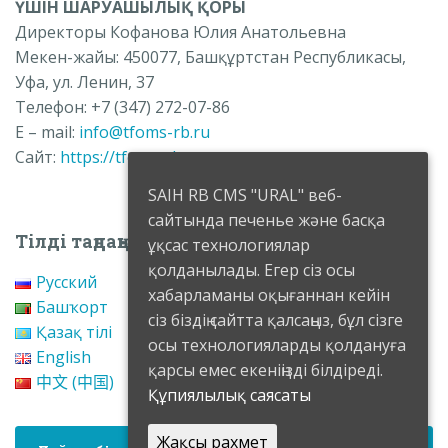
ҮШІН ШАРУАШЫЛЫҚ ҚОРЫ
Директоры Кофанова Юлия Анатольевна
Мекен-жайы: 450077, Башқұртстан Республикасы,
Уфа, ул.
Ленин, 37
Телефон: +7 (347) 272-07-86
E – mail:
info@tfoms-rb.ru
Сайт:
https://tfoms-rb.ru
SAIH RB CMS "URAL" веб-
сайтында печенье және басқа
Тілді таңдаңыз
ұқсас технологиялар
қолданылады. Егер сіз осы
Русский
хабарламаны оқығаннан кейін
Башҡорт
сіз біздің сайтта қалсаңыз, бұл сізге
Қазақ тілі
осы технологияларды қолдануға
English
қарсы емес екеніңізді білдіреді.
中文 (中国)
Құпиялылық саясаты
Жақсы рахмет