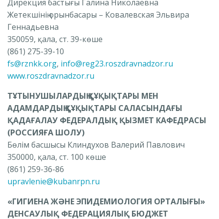
Дирекция бастығы Галина Николаевна
Жетекшінің орынбасары – Ковалевская Эльвира
Геннадьевна
350059, қала, ст.
39-көше
(861) 275-39-10
fs@rznkk.org
,
info@reg23.roszdravnadzor.ru
www.roszdravnadzor.ru
ТҰТЫНУШЫЛАРДЫҢ ҚҰҚЫҚТАРЫ МЕН
АДАМДАРДЫҢ ҚҰҚЫҚТАРЫ САЛАСЫНДАҒЫ
ҚАДАҒАЛАУ ФЕДЕРАЛДЫҚ ҚЫЗМЕТ КАФЕДРАСЫ
(РОССИЯҒА ШОЛУ)
Бөлім басшысы Клиндухов Валерий Павлович
350000, қала, ст.
100 көше
(861) 259-36-86
upravlenie@kubanrpn.ru
«ГИГИЕНА ЖӘНЕ ЭПИДЕМИОЛОГИЯ ОРТАЛЫҒЫ»
ДЕНСАУЛЫҚ ФЕДЕРАЦИЯЛЫҚ БЮДЖЕТ