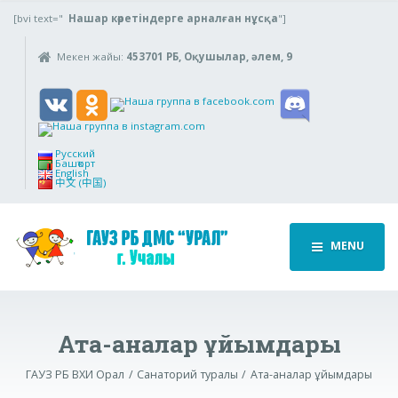
[bvi text="
Нашар көретіндерге арналған нұсқа
"]
Мекен жайы:
453701 РБ, Оқушылар, әлем, 9
Русский
Башҡорт
English
中文 (中国)
MENU
Ата-аналар ұйымдары
ГАУЗ РБ ВХИ Орал
Санаторий туралы
Ата-аналар ұйымдары