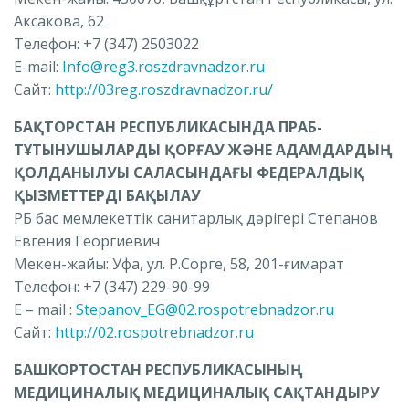
Аксакова, 62
Телефон: +7 (347) 2503022
E-mail:
Info@reg3.roszdravnadzor.ru
Сайт:
http://03reg.roszdravnadzor.ru/
БАҚТОРСТАН РЕСПУБЛИКАСЫНДА ПРАБ-
ТҰТЫНУШЫЛАРДЫ ҚОРҒАУ ЖӘНЕ АДАМДАРДЫҢ
ҚОЛДАНЫЛУЫ САЛАСЫНДАҒЫ ФЕДЕРАЛДЫҚ
ҚЫЗМЕТТЕРДІ БАҚЫЛАУ
РБ бас мемлекеттік санитарлық дәрігері Степанов
Евгения Георгиевич
Мекен-жайы: Уфа, ул.
Р.Сорге, 58, 201-ғимарат
Телефон: +7 (347) 229-90-99
E – mail :
Stepanov_EG@02.rospotrebnadzor.ru
Сайт:
http://02.rospotrebnadzor.ru
БАШКОРТОСТАН РЕСПУБЛИКАСЫНЫҢ
МЕДИЦИНАЛЫҚ МЕДИЦИНАЛЫҚ САҚТАНДЫРУ