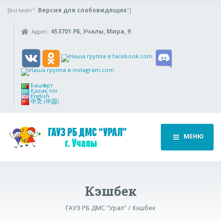
[bvi text="
Версия для слабовидящих
"]
Адрес:
453701 РБ, Учалы, Мира, 9
Башҡорт
Қазақ тілі
English
中文 (中国)
МЕНЮ
Кэшбек
ГАУЗ РБ ДМС "Урал"
Кэшбек