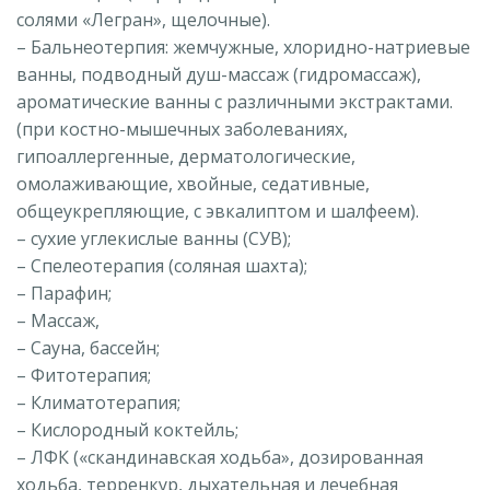
солями «Легран», щелочные).
– Бальнеотерпия: жемчужные, хлоридно-натриевые
ванны, подводный душ-массаж (гидромассаж),
ароматические ванны с различными экстрактами.
(при костно-мышечных заболеваниях,
гипоаллергенные, дерматологические,
омолаживающие, хвойные, седативные,
общеукрепляющие, с эвкалиптом и шалфеем).
– сухие углекислые ванны (СУВ);
– Спелеотерапия (соляная шахта);
– Парафин;
– Массаж,
– Сауна, бассейн;
– Фитотерапия;
– Климатотерапия;
– Кислородный коктейль;
– ЛФК («скандинавская ходьба», дозированная
ходьба, терренкур, дыхательная и лечебная