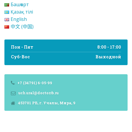
Башҡорт
Қазақ тілі
English
中文 (中国)
Пон - Пят
8:00 - 17:00
Суб-Вос
Выходной
+7 (34791) 6-05-99
uch.ural@doctorrb.ru
453701 РБ, г. Учалы, Мира, 9