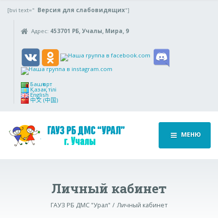
[bvi text="
Версия для слабовидящих
"]
Адрес:
453701 РБ, Учалы, Мира, 9
Башҡорт
Қазақ тілі
English
中文 (中国)
МЕНЮ
Личный кабинет
ГАУЗ РБ ДМС "Урал"
Личный кабинет