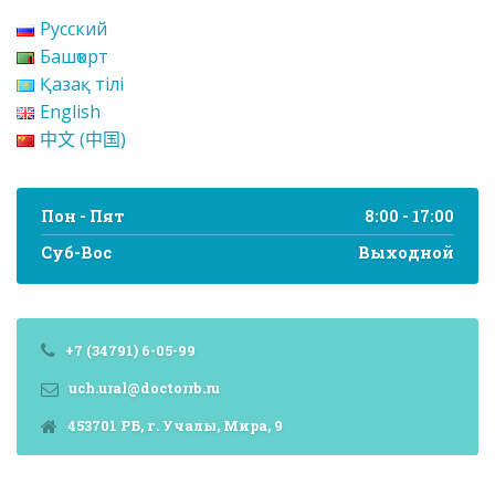
Русский
Башҡорт
Қазақ тілі
English
中文 (中国)
Пон - Пят
8:00 - 17:00
Суб-Вос
Выходной
+7 (34791) 6-05-99
uch.ural@doctorrb.ru
453701 РБ, г. Учалы, Мира, 9