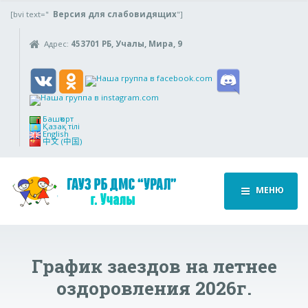
[bvi text="
Версия для слабовидящих
"]
Адрес:
453701 РБ, Учалы, Мира, 9
Башҡорт
Қазақ тілі
English
中文 (中国)
МЕНЮ
График заездов на летнее
оздоровления 2026г.