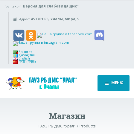
[bvi text="
Версия для слабовидящих
"]
Адрес:
453701 РБ, Учалы, Мира, 9
Башҡорт
Қазақ тілі
English
中文 (中国)
МЕНЮ
Магазин
ГАУЗ РБ ДМС "Урал"
Products