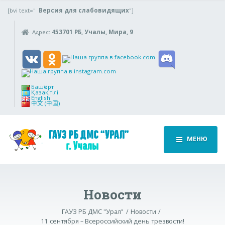
[bvi text="
Версия для слабовидящих
"]
Адрес:
453701 РБ, Учалы, Мира, 9
Башҡорт
Қазақ тілі
English
中文 (中国)
МЕНЮ
Новости
ГАУЗ РБ ДМС "Урал"
Новости
11 сентября – Всероссийский день трезвости!