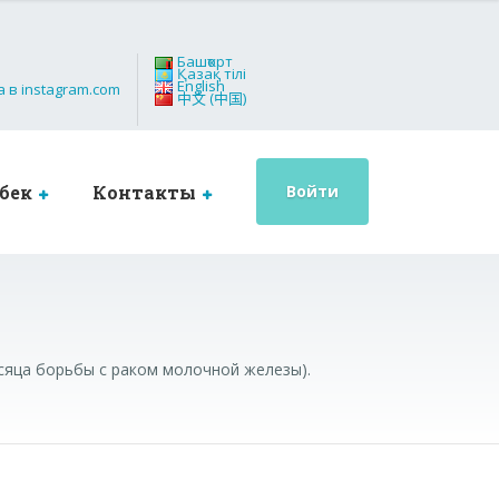
Башҡорт
Қазақ тілі
English
中文 (中国)
бек
Контакты
Войти
есяца борьбы с раком молочной железы).