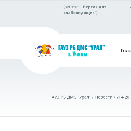
[bvi text="
Версия для
слабовидящих
"]
Гла
ГАУЗ РБ ДМС "Урал"
Новости
?14-20