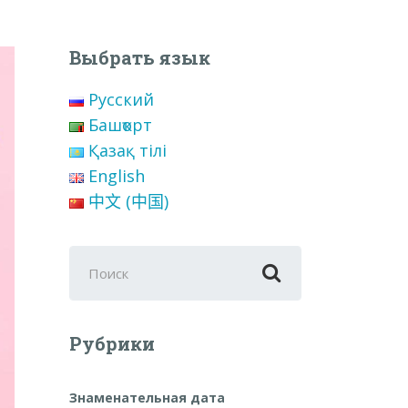
Выбрать язык
Русский
Башҡорт
Қазақ тілі
English
中文 (中国)
Поиск
для:
Рубрики
Знаменательная дата