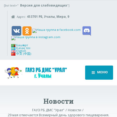
[bvi text="
Версия для слабовидящих
"]
Адрес:
453701 РБ, Учалы, Мира, 9
Башҡорт
Қазақ тілі
English
中文 (中国)
МЕНЮ
Новости
ГАУЗ РБ ДМС "Урал"
Новости
29 мая отмечается Всемирный день здорового пищеварения.