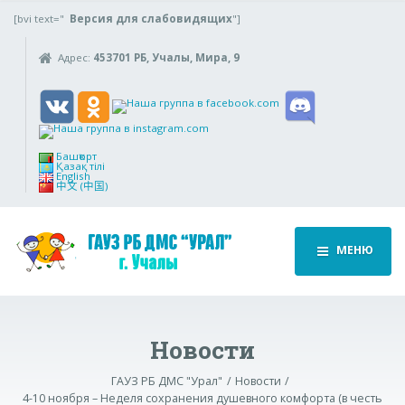
[bvi text="
Версия для слабовидящих
"]
Адрес:
453701 РБ, Учалы, Мира, 9
Башҡорт
Қазақ тілі
English
中文 (中国)
МЕНЮ
Новости
ГАУЗ РБ ДМС "Урал"
Новости
4-10 ноября – Неделя сохранения душевного комфорта (в честь