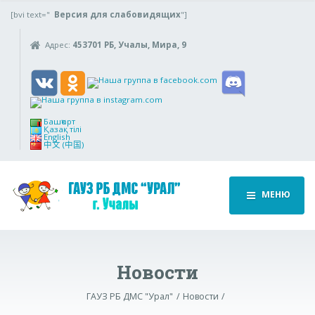
[bvi text="
Версия для слабовидящих
"]
Адрес:
453701 РБ, Учалы, Мира, 9
Башҡорт
Қазақ тілі
English
中文 (中国)
МЕНЮ
Новости
ГАУЗ РБ ДМС "Урал"
Новости