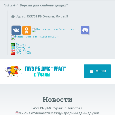
[bvi text="
Версия для слабовидящих
"]
Адрес:
453701 РБ, Учалы, Мира, 9
Башҡорт
Қазақ тілі
English
中文 (中国)
МЕНЮ
Новости
ГАУЗ РБ ДМС "Урал"
Новости
9 июня отмечается Международный день друзей.