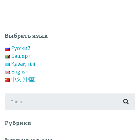
Выбрать язык
Русский
Башҡорт
Қазақ тілі
English
中文 (中国)
Поиск
для:
Рубрики
Знаменательная дата