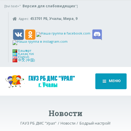
[bvi text="
Версия для слабовидящих
"]
Адрес:
453701 РБ, Учалы, Мира, 9
Башҡорт
Қазақ тілі
English
中文 (中国)
МЕНЮ
Новости
ГАУЗ РБ ДМС "Урал"
Новости
Бодрый настрой!