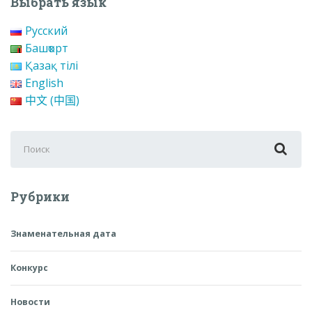
Выбрать язык
Русский
Башҡорт
Қазақ тілі
English
中文 (中国)
Поиск
для:
Рубрики
Знаменательная дата
Конкурс
Новости