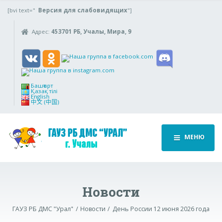
[bvi text="
Версия для слабовидящих
"]
Адрес:
453701 РБ, Учалы, Мира, 9
Башҡорт
Қазақ тілі
English
中文 (中国)
МЕНЮ
Новости
ГАУЗ РБ ДМС "Урал"
Новости
День России 12 июня 2026 года