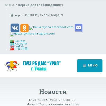
[bvi text="
Версия для слабовидящих
"]
Адрес:
453701 РБ, Учалы, Мира, 9
Башҡорт
Қазақ тілі
English
中文 (中国)
МЕНЮ
Новости
ГАУЗ РБ ДМС "Урал"
Новости
Итоги 2024 года в нашем санатории