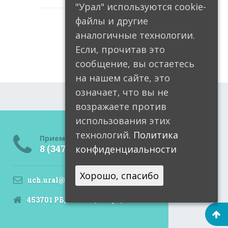
"Урал" используются cookie-
файлы и другие
аналогичные технологии.
Если, прочитав это
сообщение, вы остаетесь
на нашем сайте, это
означает, что вы не
возражаете против
использования этих
технологий.
Политика
Приемная
8 (34791) 6-05-99
конфиденциальности
Хорошо, спасибо
uch.ural@doctorrb.ru
453701 РБ, Учалы, Мира, 9