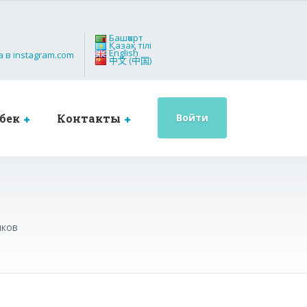
Башҡорт
Қазақ тілі
English
中文 (中国)
бек
Контакты
Войти
иков