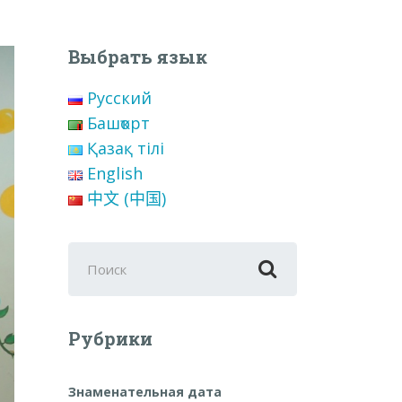
Выбрать язык
Русский
Башҡорт
Қазақ тілі
English
中文 (中国)
Поиск
для:
Рубрики
Знаменательная дата