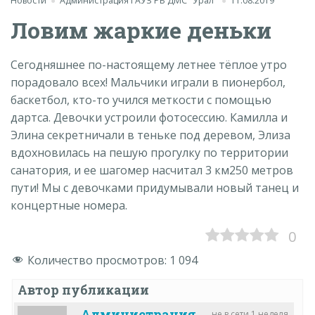
Новости
Администрация ГАУЗ РБ ДМС "Урал"
11.08.2019
Ловим жаркие деньки
Сегодняшнее по-настоящему летнее тёплое утро
порадовало всех! Мальчики играли в пионербол,
баскетбол, кто-то учился меткости с помощью
дартса. Девочки устроили фотосессию. Камилла и
Элина секретничали в теньке под деревом, Элиза
вдохновилась на пешую прогулку по территории
санатория, и ее шагомер насчитал 3 км250 метров
пути! Мы с девочками придумывали новый танец и
концертные номера.
0
Количество просмотров:
1 094
Автор публикации
Администрация
не в сети 1 неделя