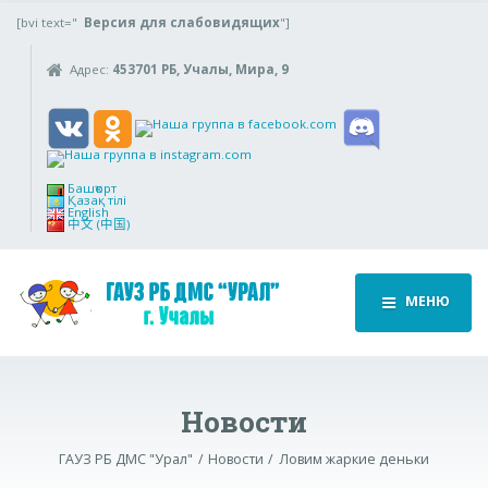
[bvi text="
Версия для слабовидящих
"]
Адрес:
453701 РБ, Учалы, Мира, 9
Башҡорт
Қазақ тілі
English
中文 (中国)
МЕНЮ
Новости
ГАУЗ РБ ДМС "Урал"
Новости
Ловим жаркие деньки