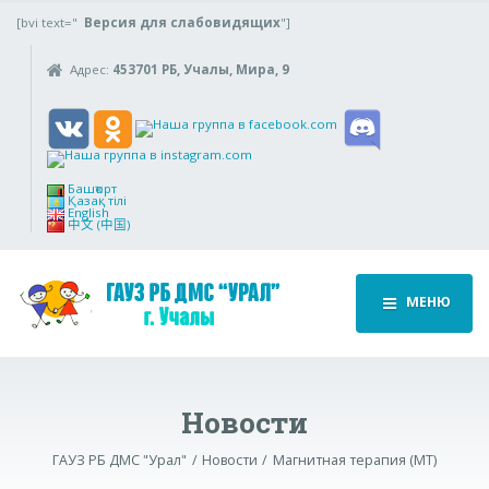
[bvi text="
Версия для слабовидящих
"]
Адрес:
453701 РБ, Учалы, Мира, 9
Башҡорт
Қазақ тілі
English
中文 (中国)
МЕНЮ
Новости
ГАУЗ РБ ДМС "Урал"
Новости
Магнитная терапия (МТ)