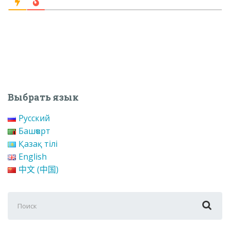
Выбрать язык
Русский
Башҡорт
Қазақ тілі
English
中文 (中国)
Поиск
для: