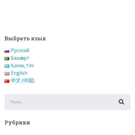
Выбрать язык
Русский
Башҡорт
Қазақ тілі
English
中文 (中国)
Поиск
для:
Рубрики