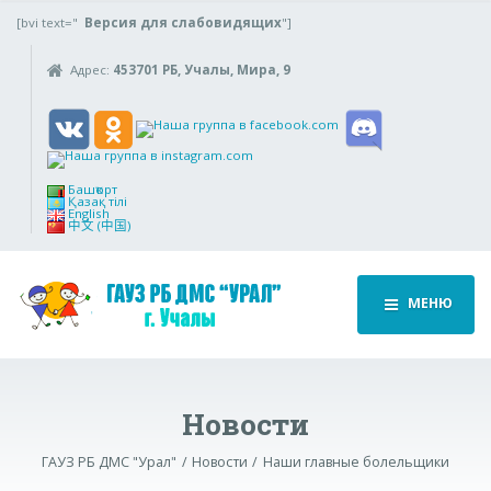
[bvi text="
Версия для слабовидящих
"]
Адрес:
453701 РБ, Учалы, Мира, 9
Башҡорт
Қазақ тілі
English
中文 (中国)
МЕНЮ
Новости
ГАУЗ РБ ДМС "Урал"
Новости
Наши главные болельщики