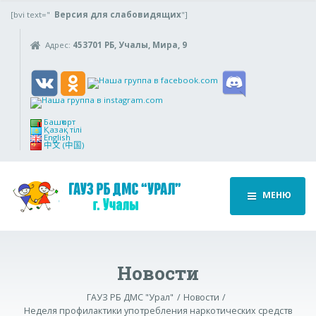
[bvi text="
Версия для слабовидящих
"]
Адрес:
453701 РБ, Учалы, Мира, 9
Башҡорт
Қазақ тілі
English
中文 (中国)
МЕНЮ
Новости
ГАУЗ РБ ДМС "Урал"
Новости
Неделя профилактики употребления наркотических средств