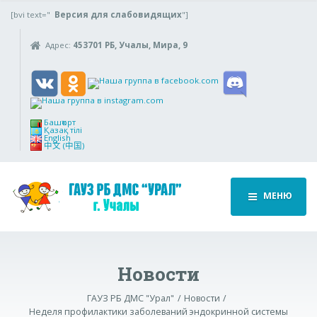
[bvi text="
Версия для слабовидящих
"]
Адрес:
453701 РБ, Учалы, Мира, 9
Башҡорт
Қазақ тілі
English
中文 (中国)
МЕНЮ
Новости
ГАУЗ РБ ДМС "Урал"
Новости
Неделя профилактики заболеваний эндокринной системы