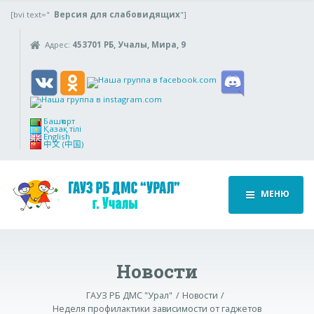
[bvi text="
Версия для слабовидящих
"]
Адрес:
453701 РБ, Учалы, Мира, 9
Башҡорт
Қазақ тілі
English
中文 (中国)
МЕНЮ
Новости
ГАУЗ РБ ДМС "Урал"
Новости
Неделя профилактики зависимости от гаджетов