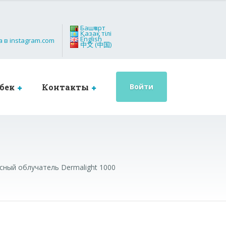
Башҡорт
Қазақ тілі
English
中文 (中国)
бек
Контакты
Войти
й облучатель Dermalight 1000