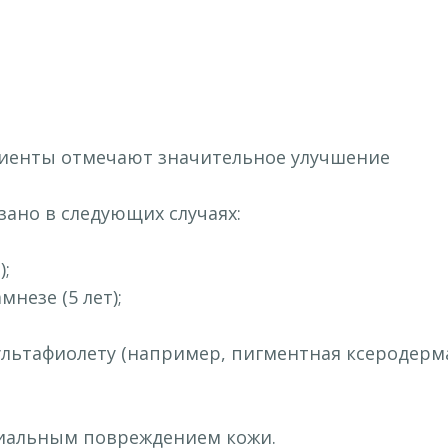
циенты отмечают значительное улучшение
ано в следующих случаях:
);
незе (5 лет);
ультафиолету (например, пигментная ксеродерма
циальным повреждением кожи.