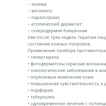
– экзема;
– витилиго;
– парапсориаз;
– атопический дерматит;
– склеродермия бляшечная.
Уже после трех недель терапии па
состояния кожных покровов.
Применение прибора противопоказ
• гипертиреоз;
• фотодерматозы (красная волчанка
• онкологические заболевания в анам
• опухолевые изменения кожи;
• повышенная чувствительность к 
• порфирия;
• туберкулез;
• одновременное лечение с потен