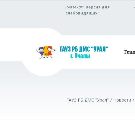
[bvi text="
Версия для
слабовидящих
"]
Гла
ГАУЗ РБ ДМС "Урал"
Новости