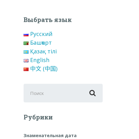
Выбрать язык
Русский
Башҡорт
Қазақ тілі
English
中文 (中国)
Поиск
для:
Рубрики
Знаменательная дата