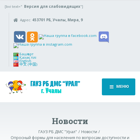
[bvi text="
Версия для слабовидящих
"]
Адрес:
453701 РБ, Учалы, Мира, 9
Башҡорт
Қазақ тілі
English
中文 (中国)
МЕНЮ
Новости
ГАУЗ РБ ДМС "Урал"
Новости
Опросный формы для населения по вопросам доступности и