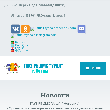
[bvi text="
Версия для слабовидящих
"]
Адрес:
453701 РБ, Учалы, Мира, 9
Башҡорт
Қазақ тілі
English
中文 (中国)
МЕНЮ
Новости
ГАУЗ РБ ДМС "Урал"
Новости
«Организация санаторно-курортного лечения детей из семей