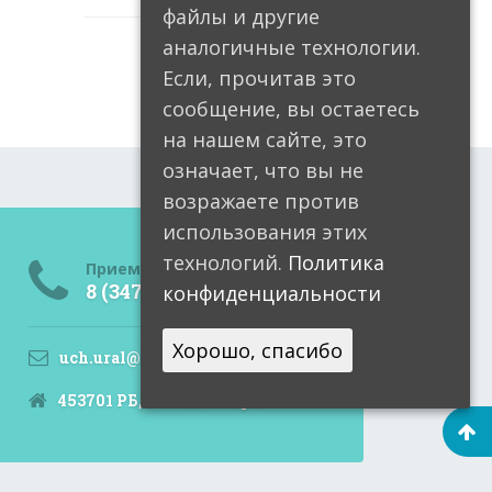
файлы и другие
аналогичные технологии.
Если, прочитав это
сообщение, вы остаетесь
на нашем сайте, это
означает, что вы не
возражаете против
использования этих
технологий.
Политика
Приемная
8 (34791) 6-05-99
конфиденциальности
Хорошо, спасибо
uch.ural@doctorrb.ru
453701 РБ, Учалы, Мира, 9