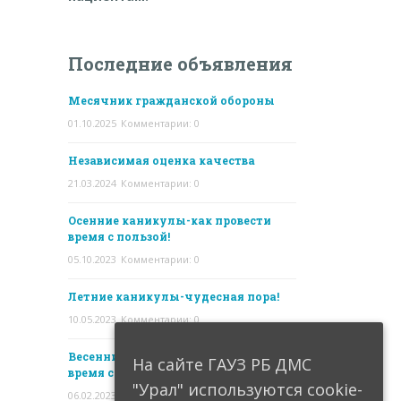
Последние объявления
Месячник гражданской обороны
01.10.2025
Комментарии: 0
Независимая оценка качества
21.03.2024
Комментарии: 0
Осенние каникулы-как провести
время с пользой!
05.10.2023
Комментарии: 0
Летние каникулы-чудесная пора!
10.05.2023
Комментарии: 0
Весенние каникулы- как провести
На сайте ГАУЗ РБ ДМС
время с пользой!
"Урал" используются cookie-
06.02.2023
Комментарии: 0