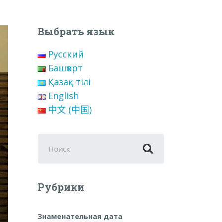
Выбрать язык
Русский
Башҡорт
Қазақ тілі
English
中文 (中国)
Поиск
для:
Рубрики
Знаменательная дата