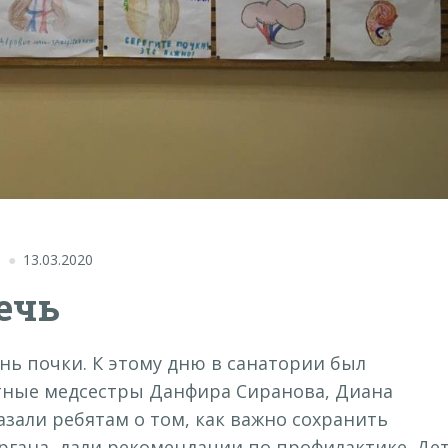
"
13.03.2020
ечь
нь почки. К этому дню в санатории был
тные медсестры Данфира Сиранова, Диана
зали ребятам о том, как важно сохранить
органа, дали рекомендации по профилактике. Де