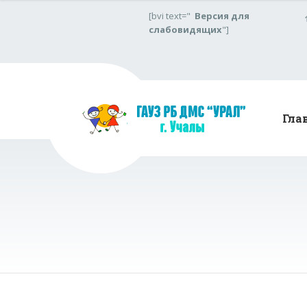
[bvi text="
Версия для
слабовидящих
"]
Гла