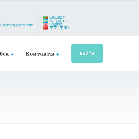
Башҡорт
Қазақ тілі
English
中文 (中国)
бек
Контакты
Войти