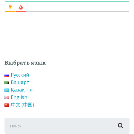
Выбрать язык
Русский
Башҡорт
Қазақ тілі
English
中文 (中国)
Поиск
для: