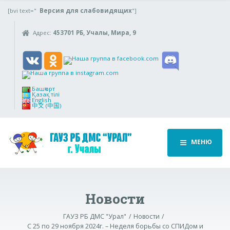
[bvi text="
Версия для слабовидящих
"]
Адрес:
453701 РБ, Учалы, Мира, 9
Башҡорт
Қазақ тілі
English
中文 (中国)
МЕНЮ
Новости
ГАУЗ РБ ДМС "Урал"
Новости
С 25 по 29 ноября 2024г. – Неделя борьбы со СПИДом и