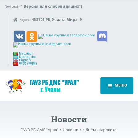
[bvi text="
Версия для слабовидящих
"]
Адрес:
453701 РБ, Учалы, Мира, 9
Башҡорт
Қазақ тілі
English
中文 (中国)
МЕНЮ
Новости
ГАУЗ РБ ДМС "Урал"
Новости
с Днём кадровика!