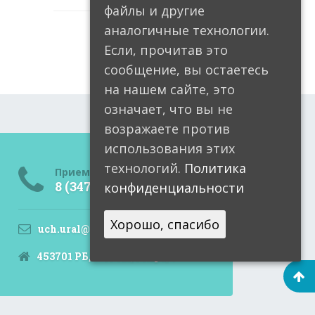
файлы и другие
аналогичные технологии.
Если, прочитав это
сообщение, вы остаетесь
на нашем сайте, это
означает, что вы не
возражаете против
использования этих
технологий.
Политика
Приемная
8 (34791) 6-05-99
конфиденциальности
Хорошо, спасибо
uch.ural@doctorrb.ru
453701 РБ, Учалы, Мира, 9