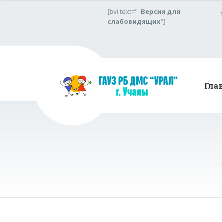
[bvi text="
Версия для
слабовидящих
"]
Гла