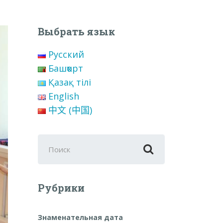
Выбрать язык
Русский
Башҡорт
Қазақ тілі
English
中文 (中国)
Поиск
для:
Рубрики
Знаменательная дата