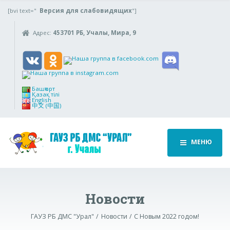
[bvi text="
Версия для слабовидящих
"]
Адрес:
453701 РБ, Учалы, Мира, 9
Башҡорт
Қазақ тілі
English
中文 (中国)
МЕНЮ
Новости
ГАУЗ РБ ДМС "Урал"
Новости
С Новым 2022 годом!