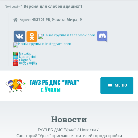
[bvi text="
Версия для слабовидящих
"]
Адрес:
453701 РБ, Учалы, Мира, 9
Башҡорт
Қазақ тілі
English
中文 (中国)
МЕНЮ
Новости
ГАУЗ РБ ДМС "Урал"
Новости
Санаторий “Урал ” приглашает жителей города пройти