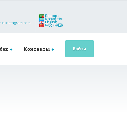
Башҡорт
Қазақ тілі
English
中文 (中国)
бек
Контакты
Войти