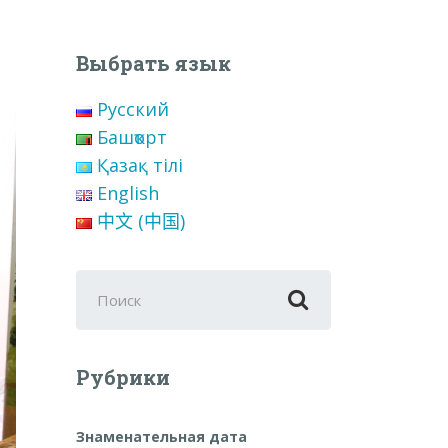
Выбрать язык
Русский
Башҡорт
Қазақ тілі
English
中文 (中国)
Поиск
для:
Рубрики
Знаменательная дата