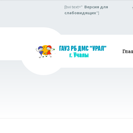
[bvi text="
Версия для
слабовидящих
"]
Гла