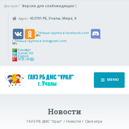
[bvi text="
Версия для слабовидящих
"]
Адрес:
453701 РБ, Учалы, Мира, 9
Башҡорт
Қазақ тілі
English
中文 (中国)
МЕНЮ
Новости
ГАУЗ РБ ДМС "Урал"
Новости
Своя игра