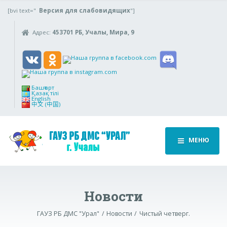
[bvi text="
Версия для слабовидящих
"]
Адрес:
453701 РБ, Учалы, Мира, 9
Башҡорт
Қазақ тілі
English
中文 (中国)
МЕНЮ
Новости
ГАУЗ РБ ДМС "Урал"
Новости
Чистый четверг.