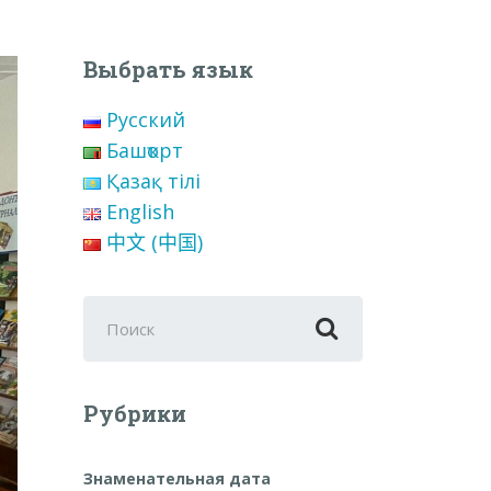
Выбрать язык
Русский
Башҡорт
Қазақ тілі
English
中文 (中国)
Поиск
для:
Рубрики
Знаменательная дата