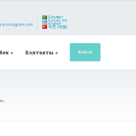
Башҡорт
Қазақ тілі
English
中文 (中国)
бек
Контакты
Войти
я»