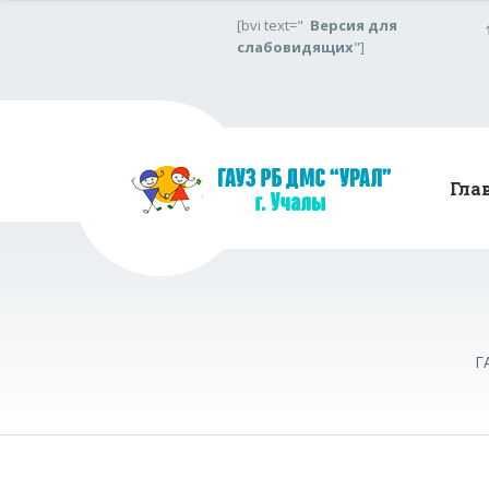
[bvi text="
Версия для
слабовидящих
"]
Гла
Г