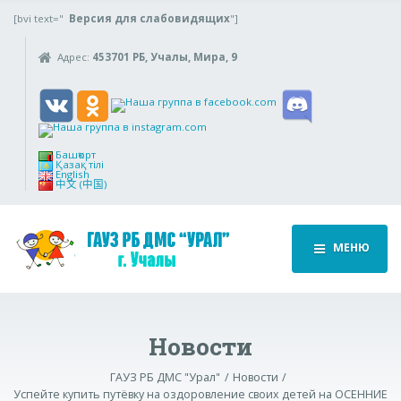
[bvi text="
Версия для слабовидящих
"]
Адрес:
453701 РБ, Учалы, Мира, 9
Башҡорт
Қазақ тілі
English
中文 (中国)
МЕНЮ
Новости
ГАУЗ РБ ДМС "Урал"
Новости
Успейте купить путёвку на оздоровление своих детей на ОСЕННИЕ