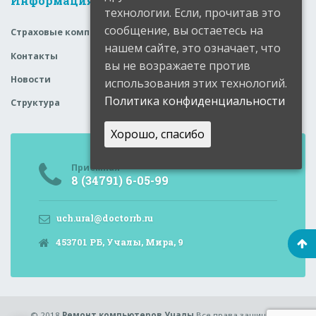
Информация
технологии. Если, прочитав это
сообщение, вы остаетесь на
Страховые компании
нашем сайте, это означает, что
Контакты
вы не возражаете против
Новости
использования этих технологий.
Политика конфиденциальности
Структура
Хорошо, спасибо
Приемная
8 (34791) 6-05-99
uch.ural@doctorrb.ru
453701 РБ, Учалы, Мира, 9
© 2018
Ремонт компьютеров Учалы
Все права защищены.