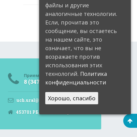
файлы и другие
аналогичные технологии.
Если, прочитав это
сообщение, вы остаетесь
на нашем сайте, это
означает, что вы не
возражаете против
использования этих
технологий.
Политика
Приемная
8 (34791) 6-05-99
конфиденциальности
Хорошо, спасибо
uch.ural@doctorrb.ru
453701 РБ, Учалы, Мира, 9