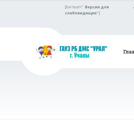
[bvi text="
Версия для
слабовидящих
"]
Гла