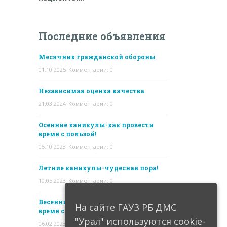
Последние объявления
Месячник гражданской обороны
01.10.2025
Комментарии: 0
Независимая оценка качества
21.03.2024
Комментарии: 0
Осенние каникулы-как провести
время с пользой!
05.10.2023
Комментарии: 0
Летние каникулы-чудесная пора!
10.05.2023
Комментарии: 0
Весенние каникулы- как провести
На сайте ГАУЗ РБ ДМС
время с пользой!
"Урал" используются cookie-
06.02.2023
Комментарии: 0