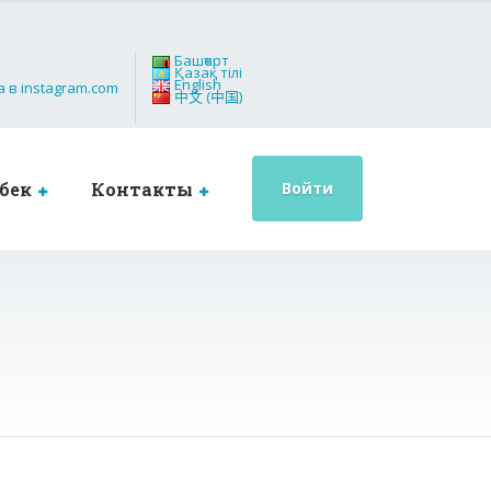
Башҡорт
Қазақ тілі
English
中文 (中国)
бек
Контакты
Войти