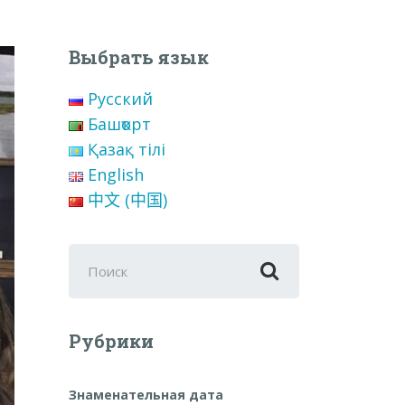
Выбрать язык
Русский
Башҡорт
Қазақ тілі
English
中文 (中国)
Поиск
для:
Рубрики
Знаменательная дата