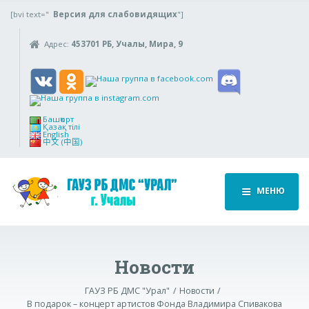
[bvi text="
Версия для слабовидящих
"]
Адрес:
453701 РБ, Учалы, Мира, 9
Башҡорт
Қазақ тілі
English
中文 (中国)
МЕНЮ
Новости
ГАУЗ РБ ДМС "Урал"
Новости
В подарок – концерт артистов Фонда Владимира Спивакова