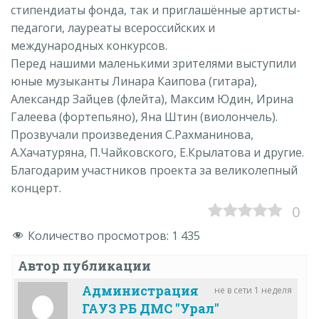
стипендиаты фонда, так и приглашённые артисты-
педагоги, лауреаты всероссийских и
международных конкурсов.
Перед нашими маленькими зрителями выступили
юные музыканты Линара Каипова (гитара),
Александр Зайцев (флейта), Максим Юдин, Ирина
Галеева (фортепьяно), Яна Штин (виолончель).
Прозвучали произведения С.Рахманинова,
А.Хачатуряна, П.Чайковского, Е.Крылатова и другие.
Благодарим участников проекта за великолепный
концерт.
0
Количество просмотров:
1 435
Автор публикации
Администрация
не в сети 1 неделя
ГАУЗ РБ ДМС "Урал"