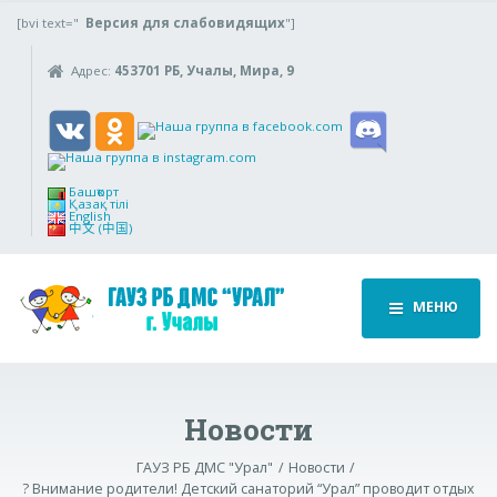
[bvi text="
Версия для слабовидящих
"]
Адрес:
453701 РБ, Учалы, Мира, 9
Башҡорт
Қазақ тілі
English
中文 (中国)
МЕНЮ
Новости
ГАУЗ РБ ДМС "Урал"
Новости
? Внимание родители! Детский санаторий “Урал” проводит отдых