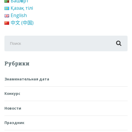
Башҡорт
Қазақ тілі
English
中文 (中国)
Поиск
для:
Рубрики
Знаменательная дата
Конкурс
Новости
Праздник