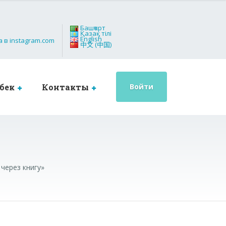
Башҡорт
Қазақ тілі
English
中文 (中国)
бек
Контакты
Войти
через книгу»