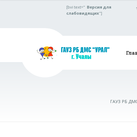
[bvi text="
Версия для
слабовидящих
"]
Гла
ГАУЗ РБ ДМС