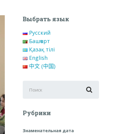
Выбрать язык
Русский
Башҡорт
Қазақ тілі
English
中文 (中国)
Поиск
для:
Рубрики
Знаменательная дата