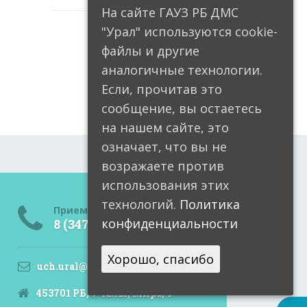
На сайте ГАУЗ РБ ДМС
"Урал" используются cookie-
файлы и другие
аналогичные технологии.
Если, прочитав это
сообщение, вы остаетесь
на нашем сайте, это
означает, что вы не
возражаете против
использования этих
технологий.
Политика
Приемная
конфиденциальности
8 (34791) 6-05-99
Хорошо, спасибо
uch.ural@doctorrb.ru
453701 РБ, Учалы, Мира, 9