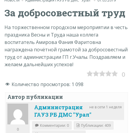
Новости
Администрация ГАУЗ РБ ДМС "Урал"
01.05.2019
За добросовестный труд
На торжественном городском мероприятии в честь
праздника Весны и Труда наша коллега
воспитатель Амирова Фания Фаритовна
награждена почётной грамотой за добросовестный
труд от администрации ГП г.Учалы. Поздравляем и
желаем дальнейших успехов!
0
Количество просмотров:
1 098
Автор публикации
Администрация
не в сети 1 неделя
ГАУЗ РБ ДМС "Урал"
Комментарии: 0
Публикации: 409
0