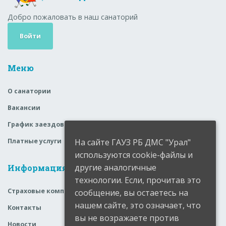
Добро пожаловать в наш санаторий
Войти
Меню
О санатории
Вакансии
График заездов
На сайте ГАУЗ РБ ДМС "Урал"
Платные услуги
используются cookie-файлы и
другие аналогичные
Информация
технологии. Если, прочитав это
Страховые компании
сообщение, вы остаетесь на
нашем сайте, это означает, что
Контакты
вы не возражаете против
Новости