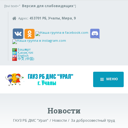
[bvi text="
Версия для слабовидящих
"]
Адрес:
453701 РБ, Учалы, Мира, 9
Башҡорт
Қазақ тілі
English
中文 (中国)
МЕНЮ
Новости
ГАУЗ РБ ДМС "Урал"
Новости
За добросовестный труд