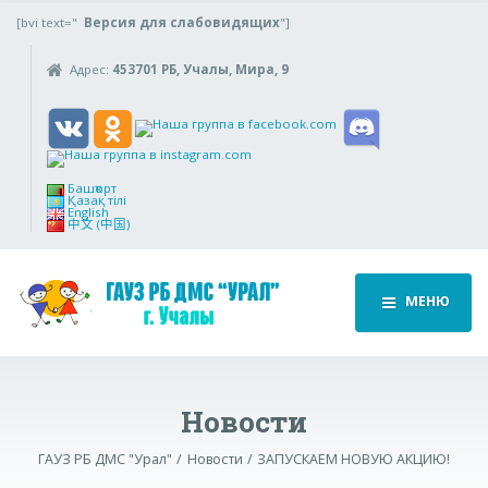
[bvi text="
Версия для слабовидящих
"]
Адрес:
453701 РБ, Учалы, Мира, 9
Башҡорт
Қазақ тілі
English
中文 (中国)
МЕНЮ
Новости
ГАУЗ РБ ДМС "Урал"
Новости
ЗАПУСКАЕМ НОВУЮ АКЦИЮ!