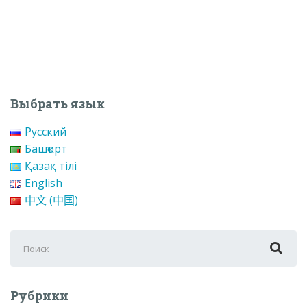
Выбрать язык
Русский
Башҡорт
Қазақ тілі
English
中文 (中国)
Поиск
для:
Рубрики